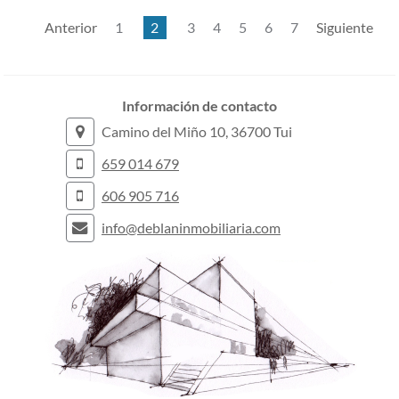
Anterior
1
2
3
4
5
6
7
Siguiente
Información de contacto
Camino del Miño 10, 36700 Tui
659 014 679
606 905 716
info@deblaninmobiliaria.com