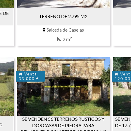
E DE
TERRENO DE 2.795 M2
Salceda de Caselas
2
2 m
Venta
Vent
33.000 €
120.00
SE VENDEN 56 TERRENOS RÚSTICOS Y
SE VE
2
DOS CASAS DE PIEDRA PARA
DE 17.