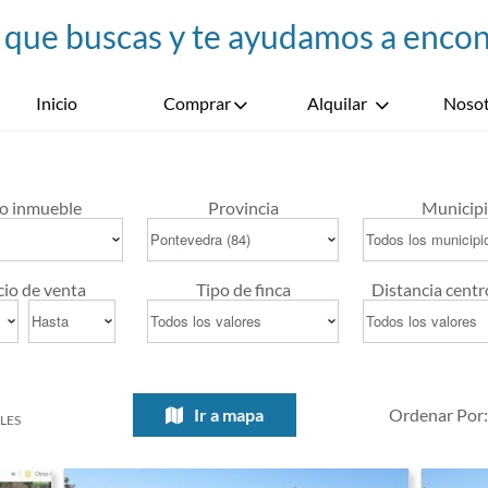
Inicio
Comprar
Alquilar
Nosot
o inmueble
Provincia
Municip
cio de venta
Tipo de finca
Distancia centr
Ir a mapa
Ordenar Po
LES