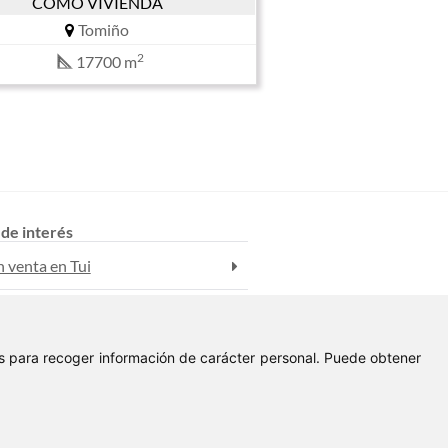
COMO VIVIENDA
Tomiño
2
17700 m
 de interés
n venta en Tui
n venta en Tui
ies para recoger información de carácter personal. Puede obtener
 alquiler en Tui
Aviso Legal