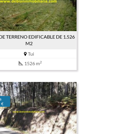
DE TERRENO EDIFICABLE DE 1.526
M2
Tui
2
1526 m
a
 €