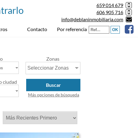
659 014 679
606 905 716
info@deblaninmobiliaria.com
Por referencia
ros
Contacto
io
Zonas
Seleccionar Zonas
o ciudad
Buscar
Más opciones de búsqueda
r: