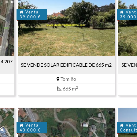
Venta
Vent
39.000 €
39.000
4.207
SE VENDE SOLAR EDIFICABLE DE 665 m2
SE VEN
Tomiño
2
665 m
Venta
Vent
40.000 €
Consult