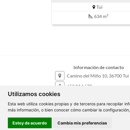
Tui
2
634 m
Información de contacto
Camino del Miño 10, 36700 Tui
659 014 679
Utilizamos cookies
606 905 716
Esta web utiliza cookies propias y de terceros para recopilar i
info@deblaninmobiliaria.com
más información, o bien conocer cómo cambiar la configuración
ClickViviendas
Estoy de acuerdo
Cambia mis preferencias