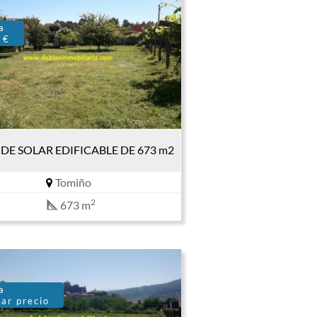
a
 €
DE SOLAR EDIFICABLE DE 673 m2
Tomiño
2
673 m
a
ar precio