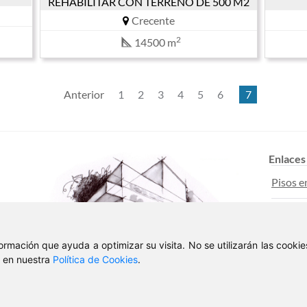
REHABILITAR CON TERRENO DE 500 M2
Crecente
2
14500 m
Anterior
1
2
3
4
5
6
7
Enlaces
Pisos e
Casas e
nformación que ayuda a optimizar su visita. No se utilizarán las cook
Pisos en
, en nuestra
Política de Cookies
.
© 2026 Deblan Inmobiliaria