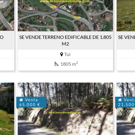
NO
SE VENDE TERRENO EDIFICABLE DE 1.805
SE VEN
M2
Tui
2
1805 m
Venta
Vent
65.000 €
21.500