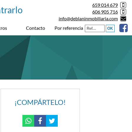
659 014 679
606 905 716
info@deblaninmobiliaria.com
Por referencia
ros
Contacto
¡COMPÁRTELO!