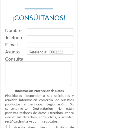
¡CONSÚLTANOS!
Nombre
Teléfono
E-mail
Asunto
Consulta
Información Protección de Datos
Finalidades:
Responder a sus solicitudes y
remitirle información comercial de nuestros
productos y servicios.
Legitimación:
Su
consentimiento.
Destinatarios:
No están
previstas cesiones de datos.
Derechos:
Podrá
ejercer sus derechos, entre otros, a acceder,
rectificar, limitar y suprimir sus datos.
Acepto
Aviso Legal
y
Política de