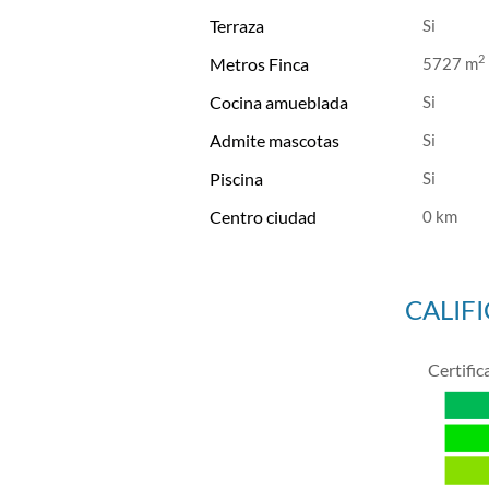
Terraza
2
Metros Finca
5727 m
Cocina amueblada
Admite mascotas
Piscina
Centro ciudad
0 km
CALIF
Certific