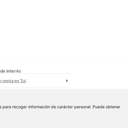
 de interés
n venta en Tui
n venta en Tui
ies para recoger información de carácter personal. Puede obtener
 alquiler en Tui
Aviso Legal