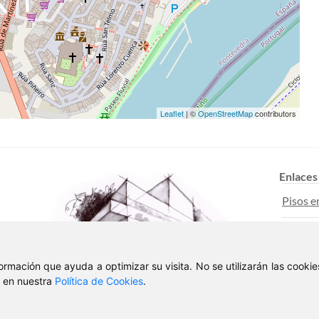
Leaflet
| ©
OpenStreetMap
contributors
Enlaces
Pisos e
Casas e
nformación que ayuda a optimizar su visita. No se utilizarán las cook
Pisos en
, en nuestra
Política de Cookies
.
© 2026 Deblan Inmobiliaria