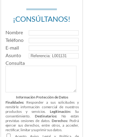
¡CONSÚLTANOS!
Nombre
Teléfono
E-mail
Asunto
Consulta
Información Protección de Datos
Finalidades:
Responder a sus solicitudes y
remitirle información comercial de nuestros
productos y servicios.
Legitimación:
Su
consentimiento.
Destinatarios:
No están
previstas cesiones de datos.
Derechos:
Podrá
ejercer sus derechos, entre otros, a acceder,
rectificar, limitar y suprimir sus datos.
Acepto
Aviso Legal
y
Política de