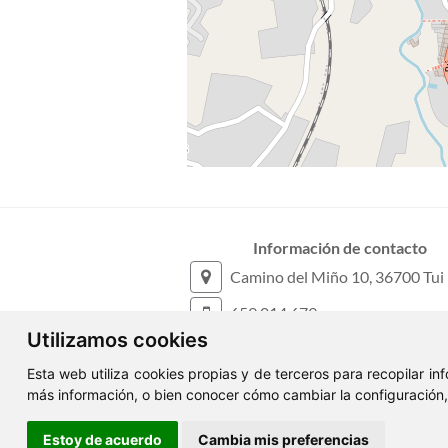
Información de contacto
Camino del Miño 10, 36700 Tui
659 014 679
Utilizamos cookies
606 905 716
Esta web utiliza cookies propias y de terceros para recopilar i
info@deblaninmobiliaria.com
más información, o bien conocer cómo cambiar la configuración
ClickViviendas
Estoy de acuerdo
Cambia mis preferencias