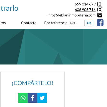
659 014 679
606 905 716
info@deblaninmobiliaria.com
Por referencia
ros
Contacto
¡COMPÁRTELO!