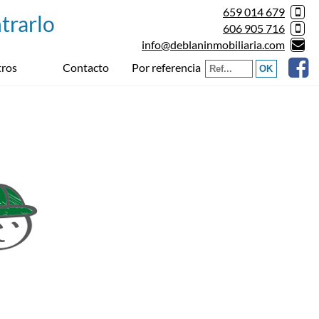
659 014 679
606 905 716
info@deblaninmobiliaria.com
Por referencia
ros
Contacto