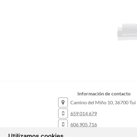
Información de contacto
Camino del Miño 10, 36700 Tui
659 014 679
606 905 716
Utilizamos cookies
info@deblaninmobiliaria.com